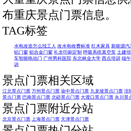
布重庆景点门票信息。
TAG标签
水电改造怎么找工人
改水电收费标准
红木家具
新能源汽
铝门窗
铝合金门窗
礼盒印刷定制
呼吸系统真空泵
土建培
车智能电动门
广州男科医院
东北林业大学
西点培训
端午
训
景点门票相关区域
江北景点门票
万州景点门票
渝中景点门票
九龙坡景点门票
涪
景点门票
巴南景点门票
北碚景点门票
大渡口景点门票
永川景
景点门票附近分站
北京景点门票
上海景点门票
天津景点门票
景点门票热门分站