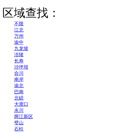
区域查找：
不限
江北
万州
渝中
九龙坡
涪陵
长寿
沙坪坝
合川
南岸
渝北
巴南
北碚
大渡口
永川
两江新区
璧山
石柱